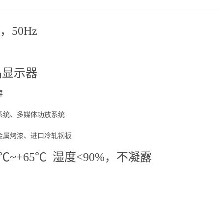
V，50Hz
晶显示器
屏
系统、多媒体功放系统
金属烤漆、进口冷轧钢板
5℃~+65℃ 湿度<90%，不凝露