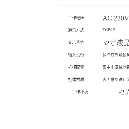
AC 220
工作电压
TCP/IP
通讯方式
32寸液
显示系统
输入设备
多点红外触摸
机柜配置
集中电源控制
机体材质
表面豪华进口
-2
工作环境